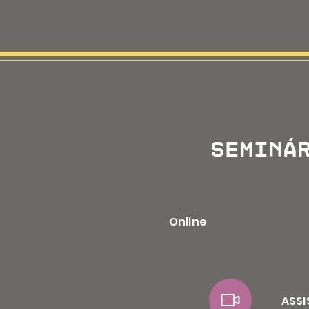
seminá
Online
ASSI