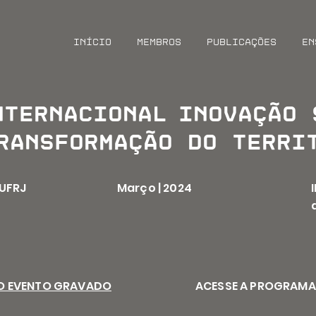
Início
Membros
Publicações
En
nternacional
inovação 
ransformação do terri
 UFRJ
Março | 2024
AO EVENTO GRAVADO
ACESSE A PROGRAM