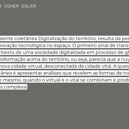
a Cohen Egler
esente coletânea Digitalização do território, resulta da p
inovação tecnológica no espaço. O primeiro sinal de tran
texto de uma sociedade digitalizada em processo de glo
nsformação acima do território, ou seja, parecia que a n
va cidade virtual, desconectada da cidade vital. A ques
tânea é apresentar análises que revelem as formas de t
e mesmo, quando o virtual e o vital se combinam e pr
is complexa.