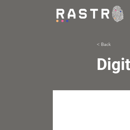
< Back
Digi