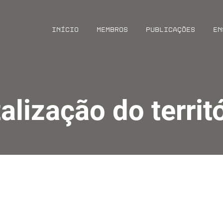
Início
Membros
Publicações
En
talização do territ