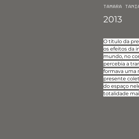
Tamara Tani
2013
O título da pr
os efeitos da 
mundo, no con
percebia a tra
formava uma no
presente cole
do espaço nel
totalidade ma