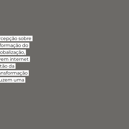
ercepção sobre 
sformação do 
balização, 
uvem internet 
tão da 
ransformação 
oduzem uma 